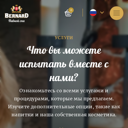
Текущий
0
язык
Услуги
-
УСЛУГИ
О спа
русский
Что вы можете
Бронирование
испытать вместе с
прайс-лист
нами?
E-shop
Ознакомьтесь со всеми услугами и
Блог
процедурами, которые мы предлагаем.
История пивных ванн
Изучите дополнительные опции, такие как
История
производства
FAQ
напитки и наша собственная косметика.
Спа как таковое появилось 4 тысячи лет назад в
пива и солода
Индии. Древние китайцы и египтяне также
знали о благотворном влиянии спа на организм